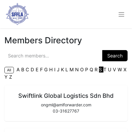
Members Directory
Search
A
B
C
D
E
F
G
H
I
J
K
L
M
N
O
P
Q
R
S
T
U
V
W
X
All
Y
Z
Swiftlink Global Logistics Sdn Bhd
ongml@amlforwarder.com
03-31627767